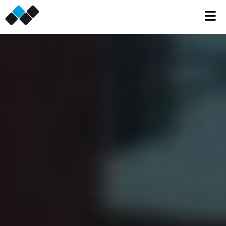
×
home
over niftix
diensten
referenties
jobs
contact